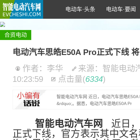
电动车·头条
电动车·要闻
合资电动
电动汽车思皓E50A Pro正式下线 
作者：李华
来源：智能电动
10:23:59
点击量
(
6334
)
智能电动汽车网 近日，电动汽车思皓E50A 
&rdquo;。据悉，电动汽车思皓E50A Pr
智能电动汽车网
近日，
正式下线，官方表示其中文名称