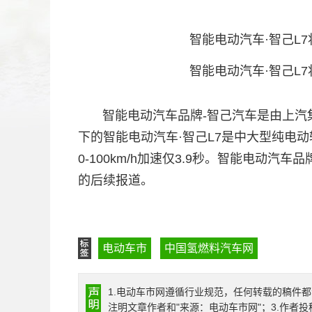
智能电动汽车·
智己L7
智能电动汽车·
智己L7
智能电动汽车品牌-智己汽车是由上汽集
下的智能电动汽车·智己L7是中大型纯电动
0-100km/h加速仅3.9秒。
智能电动汽车品
的后续报道。
电动车市
中国氢燃料汽车网
1.电动车市网遵循行业规范，任何转载的稿件
注明文章作者和"来源：电动车市网"；3.作者