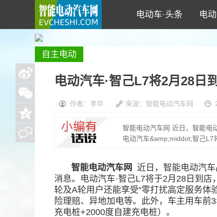
电动车·头条
电动
自主电动
电动汽车·智己L7将2月28日到店
作者：李华
来源：智能电动汽车网
智能电动汽车网 近日，智能电
电动汽车&amp;middot;智己L7
智能电动汽车网
近日，智能电动汽车
消息。电动汽车·
智己L7
将于2月28日到
轮及A轮用户还能享受“零打扰高定服务体验
险理赔、异地加电等。此外，车主用车前3年
充电桩+2000度自建充电桩）。